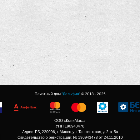
Печатный дом
"Дельфин"
© 2018 - 2025
ООО «КопиМакс»
УНП 190943478
Адрес: РБ, 220096, г. Минск, ул. Ташкентская, д.2, к. 5а
Свидетельство о регистрации: № 190943478 от 24.11.2010