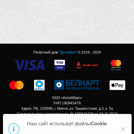
Печатный дом
"Дельфин"
© 2018 - 2025
ООО «КопиМакс»
УНП 190943478
Адрес: РБ, 220096, г. Минск, ул. Ташкентская, д.2, к. 5а
Свидетельство о регистрации: № 190943478 от 24.11.2010
Наш сайт использует файлы
Cookie
×
i
Политика Cookie